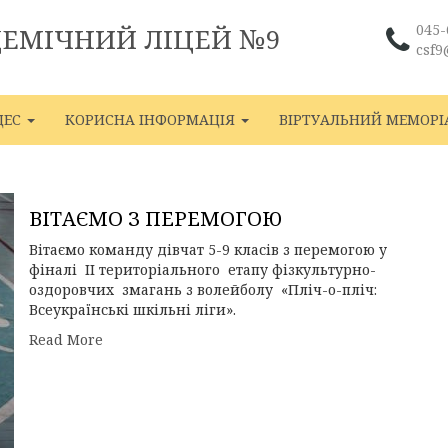
045-
ДЕМІЧНИЙ ЛІЦЕЙ №9
csf9
ЦЕС
КОРИСНА ІНФОРМАЦІЯ
ВІРТУАЛЬНИЙ МЕМОРІ
ВІТАЄМО З ПЕРЕМОГОЮ
Вітаємо команду дівчат 5-9 класів з перемогою у
фіналі ІІ територіального етапу фізкультурно-
оздоровчих змагань з волейболу «Пліч-о-пліч:
Всеукраїнські шкільні ліги».
Read More