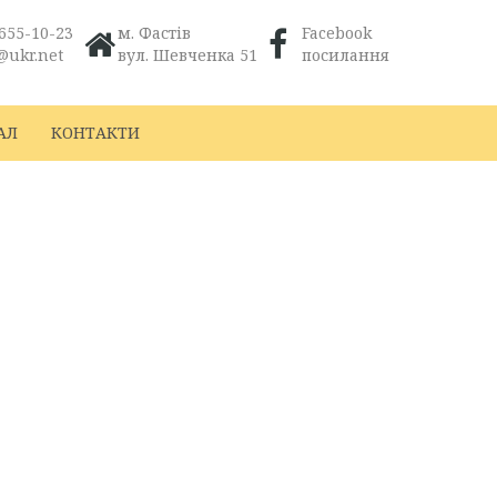
655-10-23
м. Фастів
Facebook
@ukr.net
вул. Шевченка 51
посилання
АЛ
КОНТАКТИ