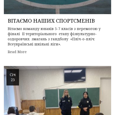
ВІТАЄМО НАШИХ СПОРТСМЕНІВ
Вітаємо команду юнаків 5-7 класів з перемогою у
фіналі ІІ територіального етапу фізкультурно-
оздоровчих змагань з гандболу «Пліч-о-пліч:
Всеукраїнські шкільні ліги».
Read More
Січ
23