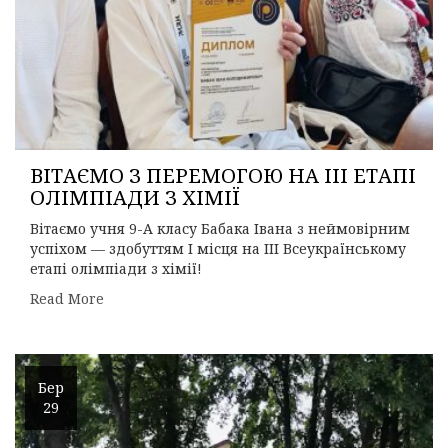
ВІТАЄМО З ПЕРЕМОГОЮ НА ІІІ ЕТАПІ
ОЛІМПІАДИ З ХІМІЇ
Вітаємо учня 9-А класу Бабака Івана з неймовірним
успіхом — здобуттям І місця на ІІІ Всеукраїнському
етапі олімпіади з хімії!
Read More
Бер
29