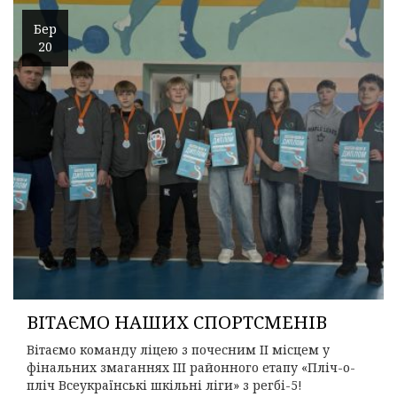
Бер
20
ВІТАЄМО НАШИХ СПОРТСМЕНІВ
Вітаємо команду ліцею з почесним ІІ місцем у
фінальних змаганнях ІІІ районного етапу «Пліч-о-
пліч Всеукраїнські шкільні ліги» з регбі-5!