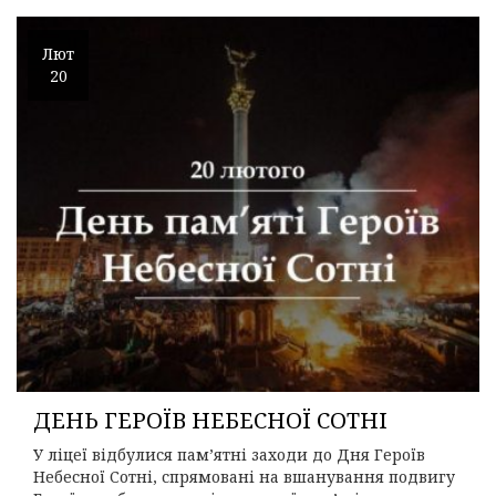
Лют
20
ДЕНЬ ГЕРОЇВ НЕБЕСНОЇ СОТНІ
У ліцеї відбулися пам’ятні заходи до Дня Героїв
Небесної Сотні, спрямовані на вшанування подвигу