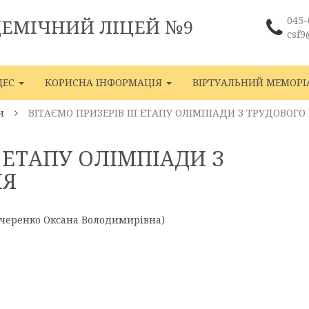
045-
ДЕМІЧНИЙ ЛІЦЕЙ №9
csf9
ЦЕС
КОРИСНА ІНФОРМАЦІЯ
ВІРТУАЛЬНИЙ МЕМОРІ
и
ВІТАЄМО ПРИЗЕРІВ III ЕТАПУ ОЛІМПІАДИ З ТРУДОВОГ
I ЕТАПУ ОЛІМПІАДИ З
НЯ
–Кучеренко Оксана Володимирівна)