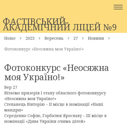
Togg
navi
ФАСТІВСЬКИЙ
АКАДЕМІЧНИЙ ЛІЦЕЙ №9
Home
2023
Вересень
27
Новини
Фотоконкурс «Неосяжна моя Україно!»
Фотоконкурс «Неосяжна
моя Україно!»
Вер
27
Вітаємо призерів I етапу обласного фотоконкурсу
«Неосяжна моя Україно!»
Степанець Вікторію – II місце в номінації «Наші
мандри»
Середенко Софію, Горбатюк Ярославу – III місце в
номінації «Дива України очима дітей»