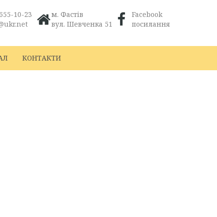
655-10-23
м. Фастів
Facebook
@ukr.net
вул. Шевченка 51
посилання
АЛ
КОНТАКТИ