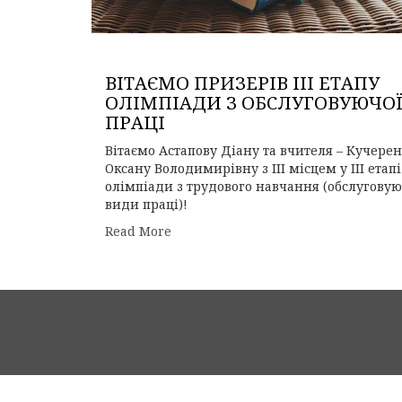
ВІТАЄМО ПРИЗЕРІВ ІІІ ЕТАПУ
ОЛІМПІАДИ З ОБСЛУГОВУЮЧО
ПРАЦІ
Вітаємо Астапову Діану та вчителя – Кучере
Оксану Володимирівну з ІІІ місцем у ІІІ етапі
олімпіади з трудового навчання (обслуговую
види праці)!
Read More