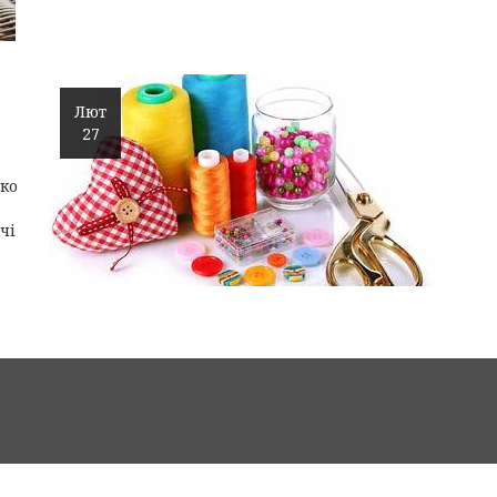
Лют
Ї
27
нко
чі