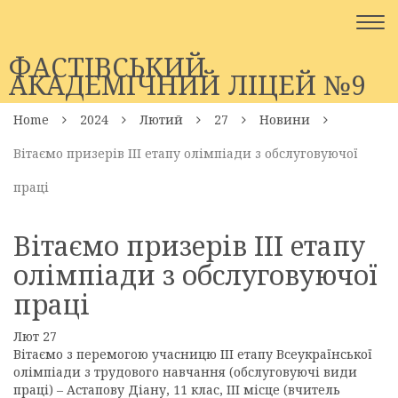
Togg
navi
ФАСТІВСЬКИЙ
АКАДЕМІЧНИЙ ЛІЦЕЙ №9
Home
2024
Лютий
27
Новини
Вітаємо призерів ІІІ етапу олімпіади з обслуговуючої
праці
Вітаємо призерів ІІІ етапу
олімпіади з обслуговуючої
праці
Лют
27
Вітаємо з перемогою учасницю ІІІ етапу Всеукраїнської
олімпіади з трудового навчання (обслуговуючі види
праці) – Астапову Діану, 11 клас, ІІІ місце (вчитель