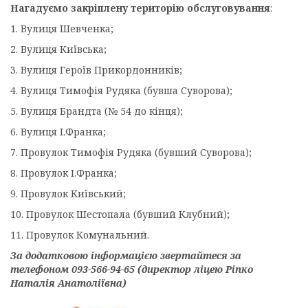
Нагадуємо закріплену територію обслуговування
:
1. Вулиця Шевченка;
2. Вулиця Київська;
3. Вулиця Героїв Прикордонників;
4. Вулиця Тимофія Рудяка (бувша Суворова);
5. Вулиця Брандта (№ 54 до кінця);
6. Вулиця І.Франка;
7. Провулок Тимофія Рудяка (бувший Суворова);
8. Провулок І.Франка;
9. Провулок Київський;
10. Провулок Шестопала (бувший Клубний);
11. Провулок Комунальний.
За додатковою інформацією звертайтеся за
телефоном 093-566-94-65 (директор ліцею Ріпко
Наталія Анатоліївна)