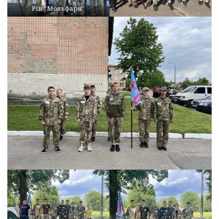
Рій “Мольфари”