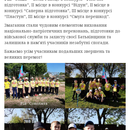
підготовка”, ІІ місце в конкурсі “Відун”, ІІ місце в
конкурсі “Саперна підготовка”, ІІІ місце в конкурсі
“Пластун”, ІІІ місце в конкурсі “Смуга перешкод”.
Змагання стали чудовим елементом виховання
національно-патріотичних переконань, підготовки до
військової служби та захисту своєї Батьківщини та
залишила в пам’яті учасників незабутні спогади.
Бажаємо усім учасникам подальших звершень та
великих перемог!
Рій “Соколята”