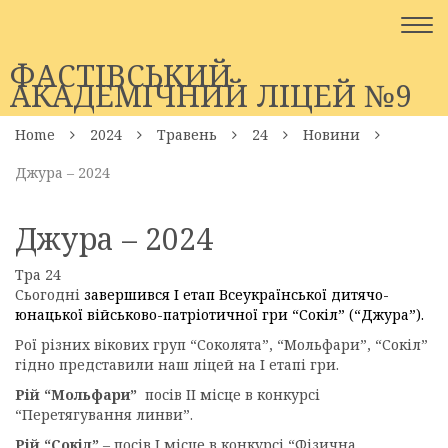
Togg
navi
ФАСТІВСЬКИЙ
АКАДЕМІЧНИЙ ЛІЦЕЙ №9
Home
2024
Травень
24
Новини
Джура – 2024
Джура – 2024
Тра
24
Сьогодні
завершився І етап Всеукраїнської дитячо-
юнацької військово-патріотичної гри “Сокіл” (“Джура”).
Рої різних вікових груп “Соколята”, “Мольфари”, “Сокіл”
гідно представили наш ліцей на І етапі гри.
Рій “Мольфари”
посів ІІ місце в конкурсі
“Перетягування линви”.
Рій “Сокіл”
– посів І місце в конкурсі “Фізична