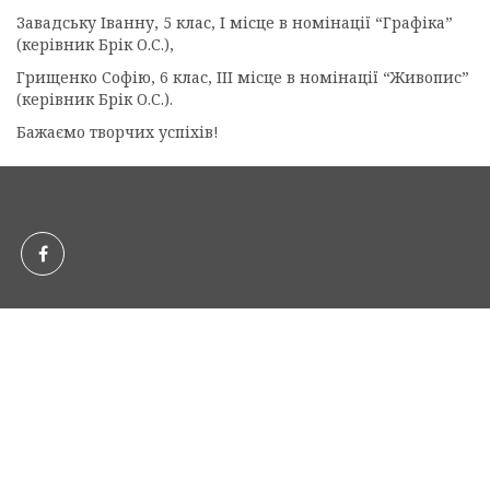
Завадську Іванну, 5 клас, І місце в номінації “Графіка”
(керівник Брік О.С.),
Грищенко Софію, 6 клас, ІІІ місце в номінації “Живопис”
(керівник Брік О.С.).
Бажаємо творчих успіхів!