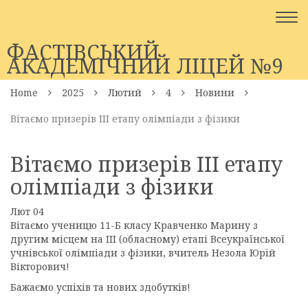
Togg
navi
ФАСТІВСЬКИЙ
АКАДЕМІЧНИЙ ЛІЦЕЙ №9
Home
2025
Лютий
4
Новини
Вітаємо призерів ІІІ етапу олімпіади з фізики
Вітаємо призерів ІІІ етапу
олімпіади з фізики
Лют
04
Вітаємо ученицю 11-Б класу Кравченко Марину з
другим місцем на III (обласному) етапі Всеукраїнської
учнівської олімпіади з фізики, вчитель Незола Юрій
Вікторович!
Бажаємо успіхів та нових здобутків!