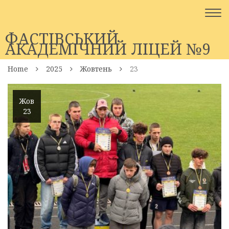
Togg
navi
ФАСТІВСЬКИЙ
АКАДЕМІЧНИЙ ЛІЦЕЙ №9
Home
2025
Жовтень
23
Жов
23