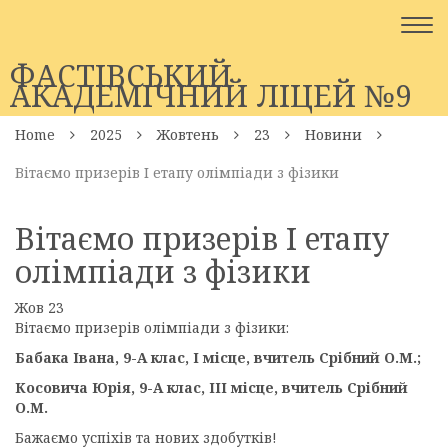
Togg
navi
ФАСТІВСЬКИЙ
АКАДЕМІЧНИЙ ЛІЦЕЙ №9
Home
2025
Жовтень
23
Новини
Вітаємо призерів І етапу олімпіади з фізики
Вітаємо призерів І етапу
олімпіади з фізики
Жов
23
Вітаємо призерів олімпіади з фізики:
Бабака Івана, 9-А клас, І місце, вчитель Срібний О.М.;
Косовича Юрія, 9-А клас, ІІІ місце, вчитель Срібний
О.М.
Бажаємо успіхів та нових здобутків!