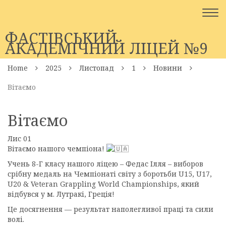
Togg
navi
ФАСТІВСЬКИЙ
АКАДЕМІЧНИЙ ЛІЦЕЙ №9
Home
2025
Листопад
1
Новини
Вітаємо
Вітаємо
Лис
01
Вітаємо нашого чемпіона!
Учень 8-Г класу нашого ліцею – Федас Ілля – виборов
срібну медаль на Чемпіонаті світу з боротьби U15, U17,
U20 & Veteran Grappling World Championships, який
відбувся у м. Лутракі, Греція!
Це досягнення — результат наполегливої праці та сили
волі.