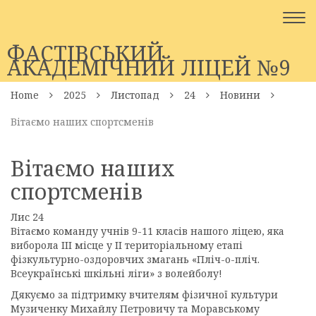
Togg
navi
ФАСТІВСЬКИЙ
АКАДЕМІЧНИЙ ЛІЦЕЙ №9
Home
2025
Листопад
24
Новини
Вітаємо наших спортсменів
Вітаємо наших
спортсменів
Лис
24
Вітаємо команду учнів 9-11 класів нашого ліцею, яка
виборола ІІІ місце у ІІ територіальному етапі
фізкультурно-оздоровчих змагань «Пліч-о-пліч.
Всеукраїнські шкільні
ліги» з волейболу!
Дякуємо за підтримку вчителям фізичної культури
Музиченку Михайлу Петровичу та Моравському