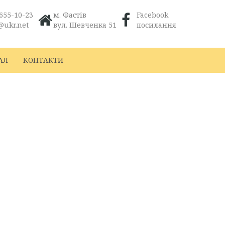
655-10-23
м. Фастів
Facebook
@ukr.net
вул. Шевченка 51
посилання
АЛ
КОНТАКТИ