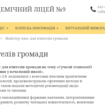
045-
ДЕМІЧНИЙ ЛІЦЕЙ №9
csf9
ЦЕС
КОРИСНА ІНФОРМАЦІЯ
ВІРТУАЛЬНИЙ МЕМОРІ
Майстер-клас для вчителів громади
телів громади
с для вчителів громади на тему «Сучасні технології
ння у початковій школі».
юк О.В. поділилися з колегами власним практичним
нологій, продемонстрували ефективні методи й
а також надали методичні рекомендації щодо
мови та читання.
 з інноваційними формами навчання, інтерактивними
рияють розвитку читацької компетентності, мовлення