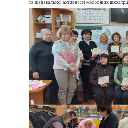
та пізнавальної активності молодших школярів