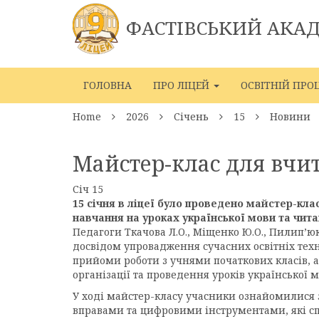
ФАСТІВСЬКИЙ АКА
ГОЛОВНА
ПРО ЛІЦЕЙ
ОСВІТНІЙ ПРО
Home
2026
Січень
15
Новини
Майстер-клас для вчи
Січ
15
15 січня в ліцеї було проведено майстер-кла
навчання на уроках української мови та чита
Педагоги Ткачова Л.О., Міщенко Ю.О., Пилип’
досвідом упровадження сучасних освітніх тех
прийоми роботи з учнями початкових класів, 
організації та проведення уроків української 
У ході майстер-класу учасники ознайомилися
вправами та цифровими інструментами, які сп