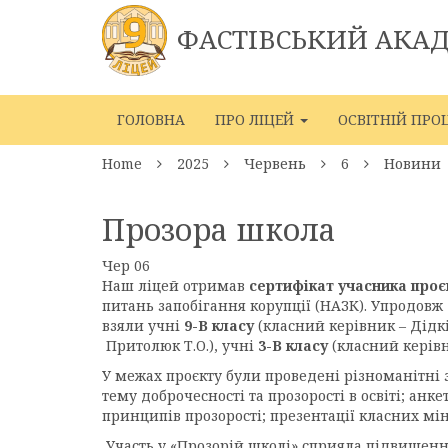
ФАСТІВСЬКИЙ АКА
ГОЛОВНА
ПРО ЛІЦЕЙ
ОСВІТНІЙ ПРО
Home
2025
Червень
6
Новини
Прозора школа
Чер
06
Наш ліцей отримав
сертифікат учасника про
питань запобігання корупції (НАЗК). Упродовж 
взяли учні
9-В класу
(класний керівник – Дідків
Притолюк Т.О.), учні
3-В класу
(класний керівн
У межах проєкту були проведені різноманітні
тему доброчесності та прозорості в освіті; анк
принципів прозорості; презентації класних мін
Участь у «Прозорій школі» сприяла підвищенню