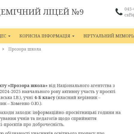
045-
ДЕМІЧНИЙ ЛІЦЕЙ №9
csf9
ЦЕС
КОРИСНА ІНФОРМАЦІЯ
ВІРТУАЛЬНИЙ МЕМОРІ
Прозора школа
єкту «Прозора школа»
від Національного агентства з
2024-2025 навчального року активну участь у проєкті
ська І.В.), учні
4-Б класу
(класний керівник –
ик – Хоменко О.Ю.).
 заходи заходи: інформаційно-просвітницькі години на
етування учнів та педагогів щодо сприйняття
і-проєктів про доброчесність.
 обізнаності учасників освітнього процесу про