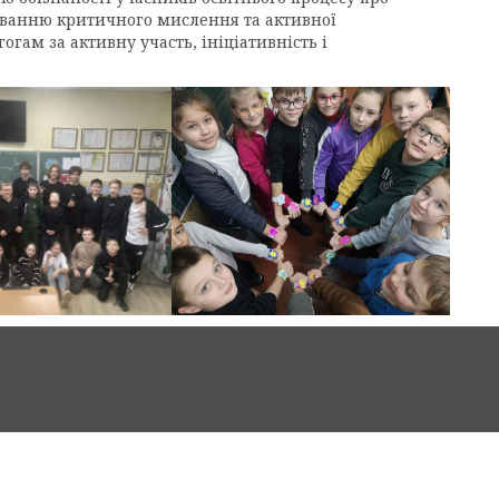
муванню критичного мислення та активної
огам за активну участь, ініціативність і