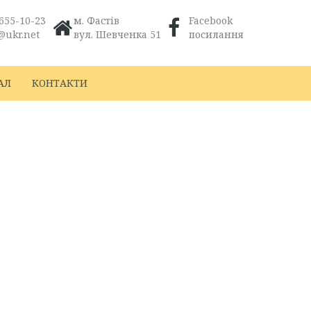
655-10-23
м. Фастів
Facebook
@ukr.net
вул. Шевченка 51
посилання
АЛ
КОНТАКТИ